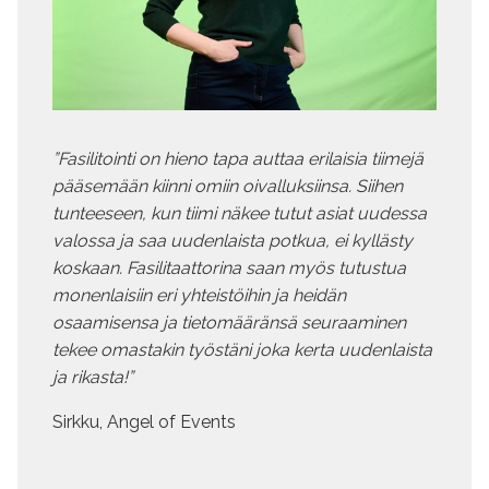
”Fasilitointi on hieno tapa auttaa erilaisia tiimejä
pääsemään kiinni omiin oivalluksiinsa. Siihen
tunteeseen, kun tiimi näkee tutut asiat uudessa
valossa ja saa uudenlaista potkua, ei kyllästy
koskaan. Fasilitaattorina saan myös tutustua
monenlaisiin eri yhteistöihin ja heidän
osaamisensa ja tietomääränsä seuraaminen
tekee omastakin työstäni joka kerta uudenlaista
ja rikasta!”
Sirkku, Angel of Events