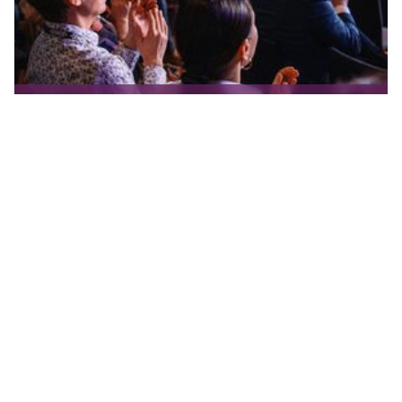
SOHJO 2025 - Tulevaisuus x Teknologia
x Luovuus