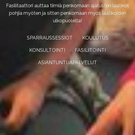
Fasilitaattori auttaa tiimiä penkomaan ajatusten laatikot
pohjia myöten ja sitten penkomaan myös laatikoiden
ulkopuolelta!
SPARRAUSSESSIOT
KOULUTUS
KONSULTOINTI
FASILITOINTI
ASIANTUNTIJAPALVELUT