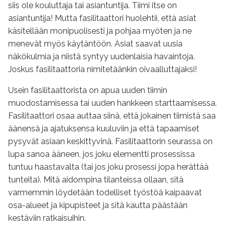
siis ole kouluttaja tai asiantuntija. Tiimi itse on
asiantuntija! Mutta fasilitaattori huolehtii, että asiat
käsitellään monipuolisesti ja pohjaa myöten ja ne
menevät myös käytäntöön. Asiat saavat uusia
näkökulmia ja niistä syntyy uudenlaisia havaintoja.
Joskus fasilitaattoria nimitetäänkin oivaalluttajaksi!
Usein fasilitaattorista on apua uuden tiimin
muodostamisessa tai uuden hankkeen starttaamisessa.
Fasilitaattori osaa auttaa siinä, että jokainen tiimistä saa
äänensä ja ajatuksensa kuuluviin ja että tapaamiset
pysyvät asiaan keskittyvinä. Fasilitaattorin seurassa on
lupa sanoa ääneen, jos joku elementti prosessissa
tuntuu haastavalta (tai jos joku prosessi jopa herättää
tunteita). Mitä aidompina tilanteissa ollaan, sitä
varmemmin löydetään todelliset työstöä kaipaavat
osa-alueet ja kipupisteet ja sitä kautta päästään
kestäviin ratkaisuihin.