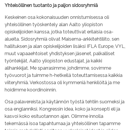
Yhteisöllinen tuotanto ja paljon sidosryhmiä
Keskeinen osa kokonaisuuden onnistumisessa oli
yhteisöllinen työskentely alan Aalto yliopiston
opiskelijoiden kanssa, jotka toteuttivat erilaisia osa-
alueita. Sidosryhmiä olivat Maisema-arkkitehtiliito, sen
hallituksen ja alan opiskelijoiden lisäksi IFLA Europe, VYL,
muut vapaaehtoiset yhdistyksen jäsenet, palkalliset
työntekijät, Aalto yliopiston edustajat, ja kaikki
alihankkijat. Me sparrasimme, johdimme, sovimme
työvuorot ja tuimme h-hetkellä toteuttamisessa kaikkia
viiteryhmiä. Verkostossa oli kymmeniä henkilöitä ja me
hoidimme koordinoinnin.
Osa palavereista ja käytännön työstä tehtiin suomeksi ja
osa englanniksi. Kongressin idea, koko ja konsepti eli ja
kasvoi koko esituotannon ajan. Olimme innolla
tekemässä isoa tapahtumaa ja yhteisöllinen tapamme