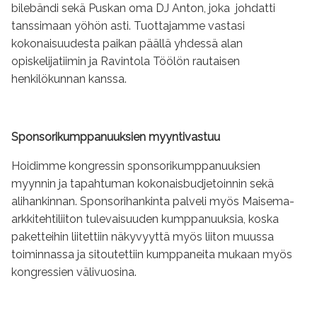
bilebändi sekä Puskan oma DJ Anton, joka johdatti
tanssimaan yöhön asti. Tuottajamme vastasi
kokonaisuudesta paikan päällä yhdessä alan
opiskelijatiimin ja Ravintola Töölön rautaisen
henkilökunnan kanssa.
Sponsorikumppanuuksien myyntivastuu
Hoidimme kongressin sponsorikumppanuuksien
myynnin ja tapahtuman kokonaisbudjetoinnin sekä
alihankinnan. Sponsorihankinta palveli myös Maisema-
arkkitehtiliiton tulevaisuuden kumppanuuksia, koska
paketteihin liitettiin näkyvyyttä myös liiton muussa
toiminnassa ja sitoutettiin kumppaneita mukaan myös
kongressien välivuosina.