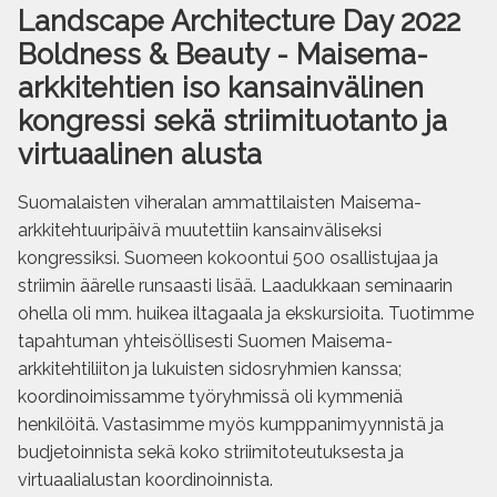
Landscape Architecture Day 2022
Boldness & Beauty - Maisema-
arkkitehtien iso kansainvälinen
kongressi sekä striimituotanto ja
virtuaalinen alusta
Suomalaisten viheralan ammattilaisten Maisema-
arkkitehtuuripäivä muutettiin kansainväliseksi
kongressiksi. Suomeen kokoontui 500 osallistujaa ja
striimin äärelle runsaasti lisää. Laadukkaan seminaarin
ohella oli mm. huikea iltagaala ja ekskursioita. Tuotimme
tapahtuman yhteisöllisesti Suomen Maisema-
arkkitehtiliiton ja lukuisten sidosryhmien kanssa;
koordinoimissamme työryhmissä oli kymmeniä
henkilöitä. Vastasimme myös kumppanimyynnistä ja
budjetoinnista sekä koko striimitoteutuksesta ja
virtuaalialustan koordinoinnista.