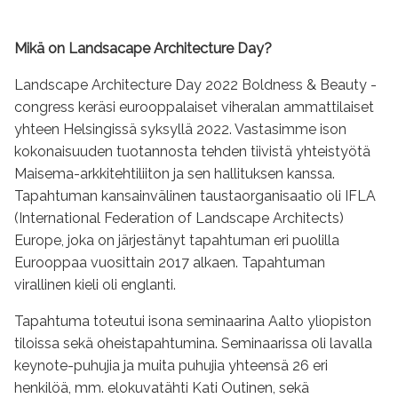
Mikä on Landsacape Architecture Day?
Landscape Architecture Day 2022 Boldness & Beauty -
congress keräsi eurooppalaiset viheralan ammattilaiset
yhteen Helsingissä syksyllä 2022. Vastasimme ison
kokonaisuuden tuotannosta tehden tiivistä yhteistyötä
Maisema-arkkitehtiliiton ja sen hallituksen kanssa.
Tapahtuman kansainvälinen taustaorganisaatio oli IFLA
(International Federation of Landscape Architects)
Europe, joka on järjestänyt tapahtuman eri puolilla
Eurooppaa vuosittain 2017 alkaen. Tapahtuman
virallinen kieli oli englanti.
Tapahtuma toteutui isona seminaarina Aalto yliopiston
tiloissa sekä oheistapahtumina. Seminaarissa oli lavalla
keynote-puhujia ja muita puhujia yhteensä 26 eri
henkilöä, mm. elokuvatähti Kati Outinen, sekä