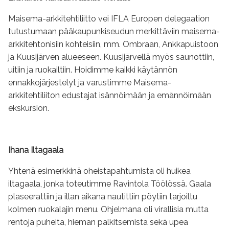
Maisema-arkkitehtiliitto vei IFLA Europen delegaation
tutustumaan pääkaupunkiseudun merkittäviin maisema-
arkkitehtonisiin kohteisiin, mm. Ombraan, Ankkapuistoon
ja Kuusijärven alueeseen. Kuusijärvellä myös saunottiin,
uitiin ja ruokailtiin. Hoidimme kaikki käytännön
ennakkojärjestelyt ja varustimme Maisema-
arkkitehtiliiton edustajat isännöimään ja emännöimään
ekskursion.
Ihana Iltagaala
Yhtenä esimerkkinä oheistapahtumista oli huikea
iltagaala, jonka toteutimme Ravintola Töölössä. Gaala
plaseerattiin ja illan aikana nautittiin pöytiin tarjoiltu
kolmen ruokalajin menu. Ohjelmana oli virallisia mutta
rentoja puheita, hieman palkitsemista sekä upea